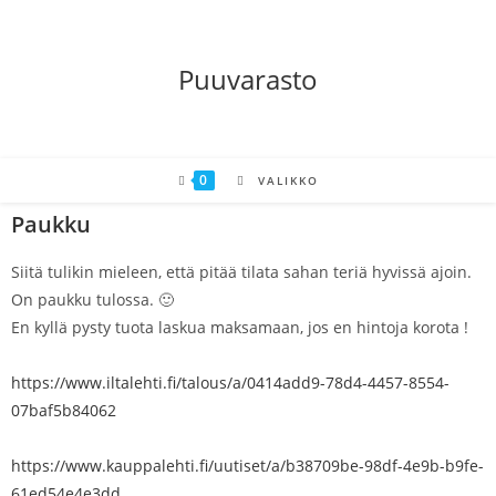
Puuvarasto
0
VALIKKO
Paukku
Siitä tulikin mieleen, että pitää tilata sahan teriä hyvissä ajoin.
On paukku tulossa. 🙂
En kyllä pysty tuota laskua maksamaan, jos en hintoja korota !
https://www.iltalehti.fi/talous/a/0414add9-78d4-4457-8554-
07baf5b84062
https://www.kauppalehti.fi/uutiset/a/b38709be-98df-4e9b-b9fe-
61ed54e4e3dd