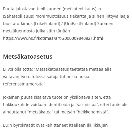
Puuta jalostavan teollisuuden
(metsateollisuus) ja
(
Sahateollisuus) monimuotoisuus
tiekartta ja siihen liittyvä laaja
taustatutkimus
(LukeFinland) / (
UniEastFinland)
Suomen
metsäluonnosta julkaistiin tänään
https://www.hs.fi/kotimaa/art-2000009840821.html
Metsäkatoasetus
Ei voi olla totta: ”Metsäkatoasetus teetättää metsäalalla
valtavan työn: tulossa satoja tuhansia uusia
referenssinumeroita”
Jokainen puuta sisältävä tuote on yksilöitävä siten, että
hakkuukohde voidaan identifioida ja ”varmistaa”, ettei tuote ole
aiheuttanut ”metsäkatoa” tai metsän ”heikkenemistä”.
EU:n byrokraatit ovat kehittäneet itselleen ikiliikkujan