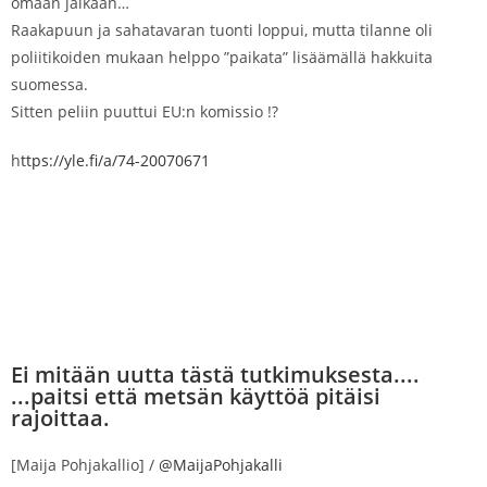
omaan jalkaan…
Raakapuun ja sahatavaran tuonti loppui, mutta tilanne oli
poliitikoiden mukaan helppo ”paikata” lisäämällä hakkuita
suomessa.
Sitten peliin puuttui EU:n komissio !?
h
ttps://yle.fi/a/74-20070671
Ei mitään uutta tästä tutkimuksesta....
...paitsi että metsän käyttöä pitäisi
rajoittaa.
[Maija Pohjakallio] /
@MaijaPohjakalli