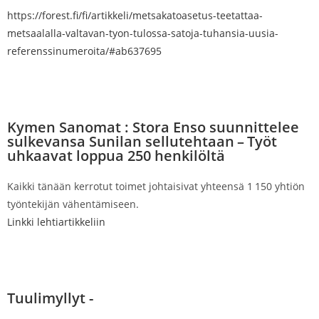
https://forest.fi/fi/artikkeli/metsakatoasetus-teetattaa-
metsaalalla-valtavan-tyon-tulossa-satoja-tuhansia-uusia-
referenssinumeroita/#ab637695
Kymen Sanomat : Stora Enso suunnittelee
sulkevansa Sunilan sellutehtaan – Työt
uhkaavat loppua 250 henkilöltä
Kaikki tänään kerrotut toimet johtaisivat yhteensä 1 150 yhtiön
työntekijän vähentämiseen.
Linkki lehtiartikkeliin
Tuulimyllyt -