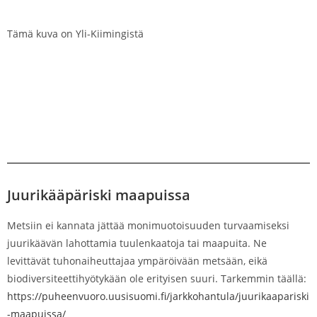
Tämä kuva on Yli-Kiimingistä
Juurikääpäriski maapuissa
Metsiin ei kannata jättää monimuotoisuuden turvaamiseksi
juurikäävän lahottamia tuulenkaatoja tai maapuita. Ne
levittävät tuhonaiheuttajaa ympäröivään metsään, eikä
biodiversiteettihyötykään ole erityisen suuri. Tarkemmin täällä:
https://puheenvuoro.uusisuomi.fi/jarkkohantula/juurikaapariski
-maapuissa/