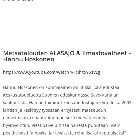
Metsätalouden ALASAJO & ilmastovalheet –
Hannu Hoskonen
https://www.youtube.com/watch?v=cIhXx951vLg
Hannu Hoskonen on suomalainen poliitikko, joka edustaa
Keskustapuoluetta Suomen eduskunnassa Savo-Karjalan
vaalipiiristä. Hän on toiminut kansanedustajana vuodesta 2003
lähtien ja keskittyy työssään erityisesti maaseudun
elinvoimaan, ruoantuotantoon sekä metsätalouden
hyvinvointiin. Viestipalvelu-X:ssä hänestä puhutaan usein
positiivisesti ”ainoaksi järkeväksi ja rehelliseksi kepulaiseksi”,