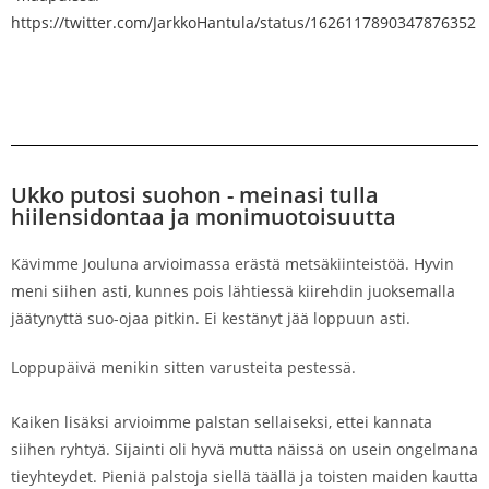
https://twitter.com/JarkkoHantula/status/1626117890347876352
Ukko putosi suohon - meinasi tulla
hiilensidontaa ja monimuotoisuutta
Kävimme Jouluna arvioimassa erästä metsäkiinteistöä. Hyvin
meni siihen asti, kunnes pois lähtiessä kiirehdin juoksemalla
jäätynyttä suo-ojaa pitkin. Ei kestänyt jää loppuun asti.
Loppupäivä menikin sitten varusteita pestessä.
Kaiken lisäksi arvioimme palstan sellaiseksi, ettei kannata
siihen ryhtyä. Sijainti oli hyvä mutta näissä on usein ongelmana
tieyhteydet. Pieniä palstoja siellä täällä ja toisten maiden kautta