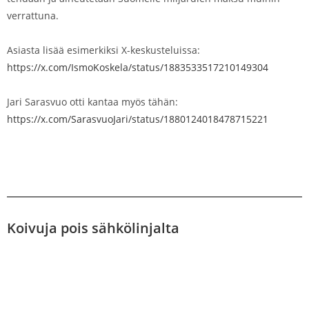
verrattuna.
Asiasta lisää esimerkiksi X-keskusteluissa:
https://x.com/IsmoKoskela/status/1883533517210149304
Jari Sarasvuo otti kantaa myös tähän:
https://x.com/SarasvuoJari/status/1880124018478715221
Koivuja pois sähkölinjalta