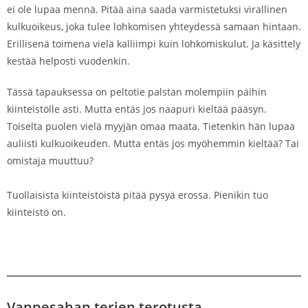
ei ole lupaa mennä. Pitää aina saada varmistetuksi virallinen
kulkuoikeus, joka tulee lohkomisen yhteydessä samaan hintaan.
Erillisenä toimena vielä kalliimpi kuin lohkomiskulut. Ja käsittely
kestää helposti vuodenkin.
Tässä tapauksessa on peltotie palstan molempiin päihin
kiinteistölle asti. Mutta entäs jos naapuri kieltää pääsyn.
Toiselta puolen vielä myyjän omaa maata. Tietenkin hän lupaa
auliisti kulkuoikeuden. Mutta entäs jos myöhemmin kieltää? Tai
omistaja muuttuu?
Tuollaisista kiinteistöistä pitää pysyä erossa. Pienikin tuo
kiinteistö on.
Vannesahan terien terotusta