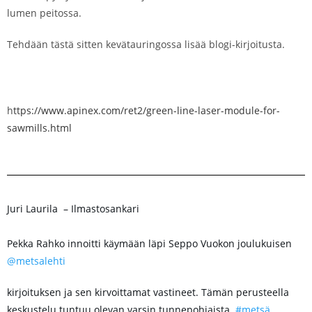
lumen peitossa.
Tehdään tästä sitten kevätauringossa lisää blogi-kirjoitusta.
h
ttps://www.apinex.com/ret2/green-line-laser-module-for-
sawmills.html
Juri Laurila
– Ilmastosankari
Pekka Rahko innoitti käymään läpi Seppo Vuokon joulukuisen
@metsalehti
kirjoituksen ja sen kirvoittamat vastineet. Tämän perusteella
keskustelu tuntuu olevan varsin tunnepohjaista.
#metsä