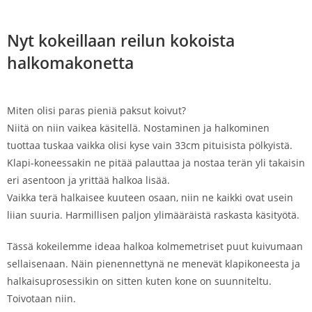
Nyt kokeillaan reilun kokoista
halkomakonetta
Miten olisi paras pieniä paksut koivut?
Niitä on niin vaikea käsitellä. Nostaminen ja halkominen
tuottaa tuskaa vaikka olisi kyse vain 33cm pituisista pölkyistä.
Klapi-koneessakin ne pitää palauttaa ja nostaa terän yli takaisin
eri asentoon ja yrittää halkoa lisää.
Vaikka terä halkaisee kuuteen osaan, niin ne kaikki ovat usein
liian suuria. Harmillisen paljon ylimääräistä raskasta käsityötä.
Tässä kokeilemme ideaa halkoa kolmemetriset puut kuivumaan
sellaisenaan. Näin pienennettynä ne menevät klapikoneesta ja
halkaisuprosessikin on sitten kuten kone on suunniteltu.
Toivotaan niin.