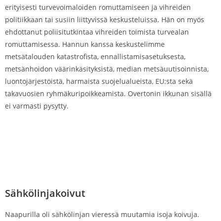
erityisesti turvevoimaloiden romuttamiseen ja vihreiden
politiikkaan tai susiin liittyvissä keskusteluissa. Hän on myös
ehdottanut poliisitutkintaa vihreiden toimista turvealan
romuttamisessa. Hannun kanssa keskustelimme
metsätalouden katastrofista, ennallistamisasetuksesta,
metsänhoidon väärinkäsityksistä, median metsäuutisoinnista,
luontojärjestöistä, harmaista suojelualueista, EU:sta sekä
takavuosien ryhmäkuripoikkeamista. Overtonin ikkunan sisällä
ei varmasti pysytty.
Sähkölinjakoivut
Naapurilla oli sähkölinjan vieressä muutamia isoja koivuja.