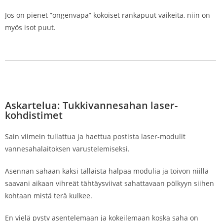
Jos on pienet ”ongenvapa” kokoiset rankapuut vaikeita, niin on
myös isot puut.
Askartelua: Tukkivannesahan laser-
kohdistimet
Sain viimein tullattua ja haettua postista laser-modulit
vannesahalaitoksen varustelemiseksi.
Asennan sahaan kaksi tällaista halpaa modulia ja toivon niillä
saavani aikaan vihreät tähtäysviivat sahattavaan pölkyyn siihen
kohtaan mistä terä kulkee.
En vielä pysty asentelemaan ja kokeilemaan koska saha on