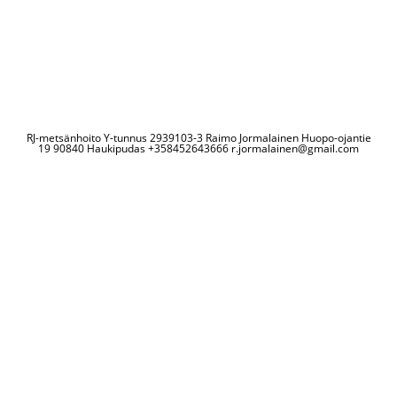
RJ-metsänhoito Y-tunnus 2939103-3 Raimo Jormalainen Huopo-ojantie
19 90840 Haukipudas +358452643666 r.jormalainen@gmail.com