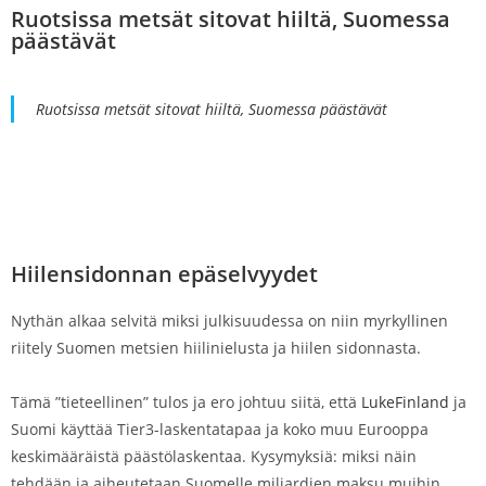
Ruotsissa metsät sitovat hiiltä, Suomessa
päästävät
Ruotsissa metsät sitovat hiiltä, Suomessa päästävät
Hiilensidonnan epäselvyydet
Nythän alkaa selvitä miksi julkisuudessa on niin myrkyllinen
riitely Suomen metsien hiilinielusta ja hiilen sidonnasta.
Tämä ”tieteellinen” tulos ja ero johtuu siitä, että
LukeFinland
ja
Suomi käyttää Tier3-laskentatapaa ja koko muu Eurooppa
keskimääräistä päästölaskentaa. Kysymyksiä: miksi näin
tehdään ja aiheutetaan Suomelle miljardien maksu muihin