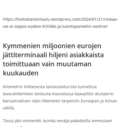
h
ttps://homotiaisenlaulu.wordpress.com/2024/01/21/roskaa-
vai-ei-seppo-vuokon-kritiikki-ja-luontopaneelin-vastine/
Kymmenien miljoonien eurojen
jättiterminaali hiljeni asiakkaista
toimittuaan vain muutaman
kuukauden
Kilometrin mittaisesta lastauslaiturista tunnettua
tavaraliikenteen keskusta Kouvolassa kaavailtiin alunperin
kansainvälisen idän liikenteen tarpeisiin Euroopan ja Kiinan
välillä.
Tässä yksi esimerkki, kuinka venäjä-pakotteilla ammutaan