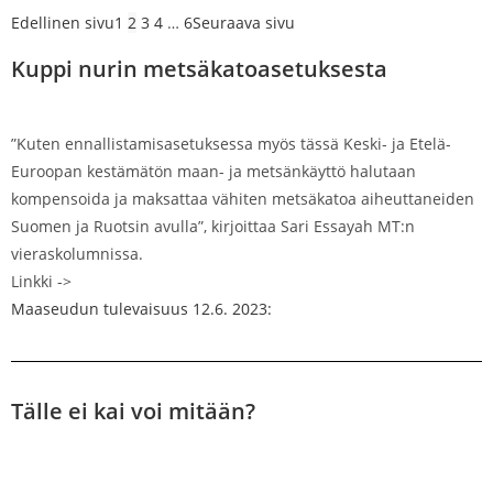
Edellinen sivu
1
2
3
4
…
6
Seuraava sivu
Kuppi nurin metsäkatoasetuksesta
”Kuten ennallistamisasetuksessa myös tässä Keski- ja Etelä-
Euroopan kestämätön maan- ja metsänkäyttö halutaan
kompensoida ja maksattaa vähiten metsäkatoa aiheuttaneiden
Suomen ja Ruotsin avulla”, kirjoittaa Sari Essayah MT:n
vieraskolumnissa.
Linkki ->
Maaseudun tulevaisuus 12.6. 2023:
Tälle ei kai voi mitään?