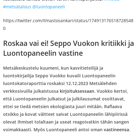
#metsätalous
@luontopaneeli
https://twitter.com/Ilmastosankari/status/174913176518728548
0
Roskaa vai ei! Seppo Vuokon kritiikki ja
Luontopaneelin vastine
Metsäkeskustelu kuumeni, kun kasvitieteilijä ja
luontokirjailija Seppo Vuokko kuvaili Luontopaneelin
luontokatoraporttia roskaksi 12.12.2023 Metsälehden
verkkosivuilla julkaistussa
kirjoituksessaan
. Vuokko kertoi,
että Luontopaneelin julkaisut ja julkilausumat osoittavat,
ettei se tiedä metsien ekologiasta juuri mitään. Raflaava
otsikko ja kovat väitteet saivat Luontopaneelin lähipiirissä
olevat ihmiset tolaltaan ja useat reagoivatkin tähän sangen
voimakkaasti. Myös Luontopaneeli antoi oman
vastineensa
.