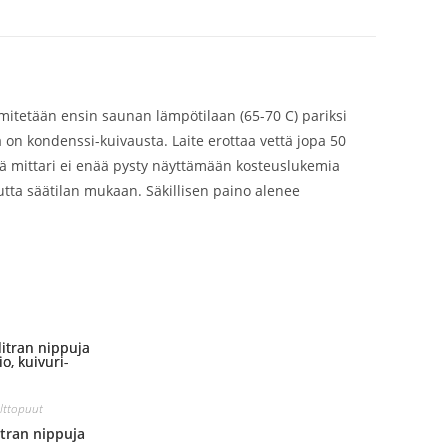
mmitetään ensin saunan lämpötilaan (65-70 C) pariksi
a on kondenssi-kuivausta. Laite erottaa vettä jopa 50
sä mittari ei enää pysty näyttämään kosteuslukemia
eutta säätilan mukaan. Säkillisen paino alenee
lttopuut
itran nippuja