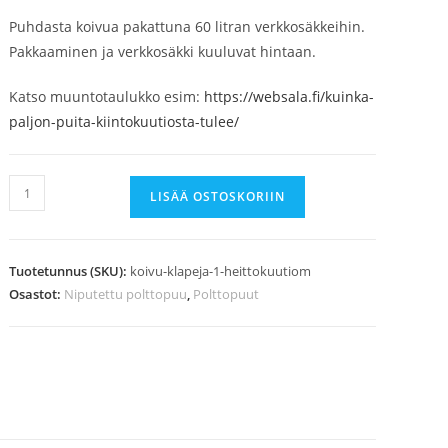
Puhdasta koivua pakattuna 60 litran verkkosäkkeihin.
Pakkaaminen ja verkkosäkki kuuluvat hintaan.
Katso muuntotaulukko esim:
https://websala.fi/kuinka-
paljon-puita-kiintokuutiosta-tulee/
LISÄÄ OSTOSKORIIN
Tuotetunnus (SKU):
koivu-klapeja-1-heittokuutiom
Osastot:
Niputettu polttopuu
,
Polttopuut