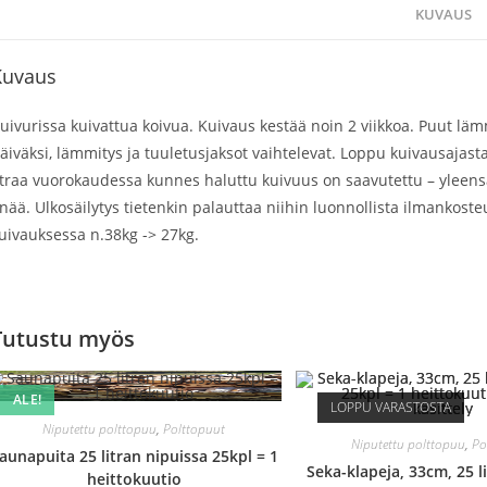
KUVAUS
Kuvaus
uivurissa kuivattua koivua. Kuivaus kestää noin 2 viikkoa. Puut lä
äiväksi, lämmitys ja tuuletusjaksot vaihtelevat. Loppu kuivausajast
itraa vuorokaudessa kunnes haluttu kuivuus on saavutettu – yleen
nää. Ulkosäilytys tietenkin palauttaa niihin luonnollista ilmankost
uivauksessa n.38kg -> 27kg.
Tutustu myös
ALE!
LOPPU VARASTOSTA
Niputettu polttopuu
,
Polttopuut
Niputettu polttopuu
,
Po
aunapuita 25 litran nipuissa 25kpl = 1
Seka-klapeja, 33cm, 25 l
heittokuutio