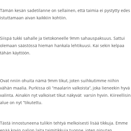
Tämän kesän sadetilanne on sellainen, että taimia ei pystytty edes
istuttamaan aivan kaikkiin kohtiin.
Siispä tukki sahalle ja tietokoneelle 9mm sahauspaksuus. Sattui
olemaan säästössä hieman hankala lehtikuusi. Kai sekin kelpaa
tähän käyttöön.
Ovat nniin ohuita nämä 9mm tikut, joten suihkutimme niihin
vähän maalia. Purkissa oli ”maalarin valkoista”, joka lieneekin hyvä
valinta. Ainakin nyt valkoiset tikut näkyvät varsin hyvin. Kiireellisin
alue on nyt ”tikutettu.
Tästä innostuneena tulikin tehtyä melkoisesti lisää tikkuja. Emme
enää kovin paljon laita taimitikkuja tuonne, joten niputan