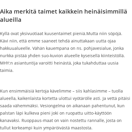
Aika merkitä taimet kaikkein heinäisimmillä
alueilla
Kyllä ovat yksivuotiaat kuusentaimet pieniä.Mutta niin söpöjä.
Kävi niin, että emme saaneet tehdä ainuttakaan uutta ojaa
hakkuualueelle. Vähän kauempana on ns. pohjavesialue, jonka
nurkka pistää yhden suo-kuvion alueelle kyseisellä kiinteistöllä.
MHY:n asiantuntija varoitti heinästä, joka tukahduttaa uusia
taimia.
Kun ensimmäisiä kertoja kävelimme – siis kahlasimme – tuolla
alueella, kaikenlaista kortetta ulottui vyötärölle asti. Ja vettä pitäisi
saada vähemmäksi. Vesiongelma on aikanaan pahentunut, kun
palstan läpi kulkeva pieni joki on ruopattu uitto-käyttöön
kanavaksi. Ruoppaus-maat on vain nostettu rannalle, josta on
tullut korkeampi kuin ympäröivästä maastosta.